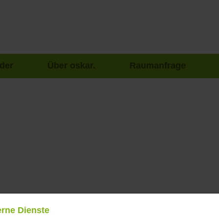
der
Über oskar.
Raumanfrage
erne Dienste