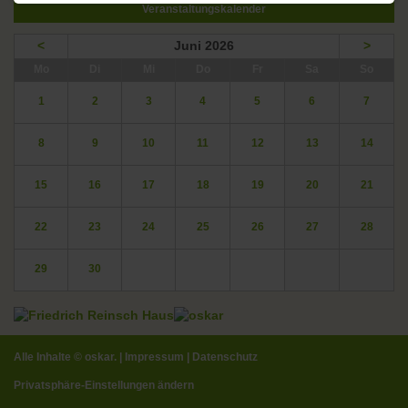
Veranstaltungskalender
<
Juni 2026
>
ntag
enstag
ttwoch
nnerstag
eitag
mstag
nntag
Mo
Di
Mi
Do
Fr
Sa
So
1
2
3
4
5
6
7
8
9
10
11
12
13
14
15
16
17
18
19
20
21
22
23
24
25
26
27
28
29
30
Alle Inhalte ©
oskar.
|
Impressum
|
Datenschutz
Privatsphäre-Einstellungen ändern