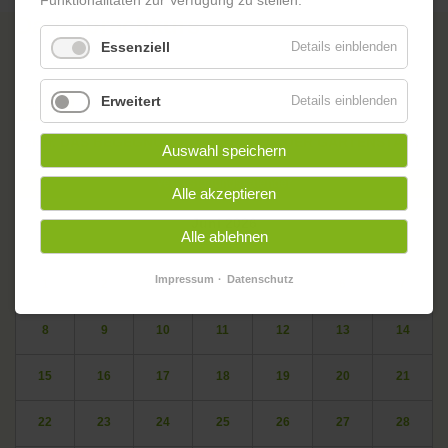
Funktionalitäten zur Verfügung zu stellen.
Dari-Sprachkurs
Essenziell
Details einblenden
Erweitert
Details einblenden
Zurück
oskar. DAS BEGEGNUNGSZENTRUM IN DER GARTENSTADT
Auswahl speichern
Veranstaltungskalender
Alle akzeptieren
<
Juni 2026
>
Alle ablehnen
ntag
enstag
ttwoch
nnerstag
eitag
mstag
nntag
Mo
Di
Mi
Do
Fr
Sa
So
Impressum
Datenschutz
1
2
3
4
5
6
7
8
9
10
11
12
13
14
15
16
17
18
19
20
21
22
23
24
25
26
27
28