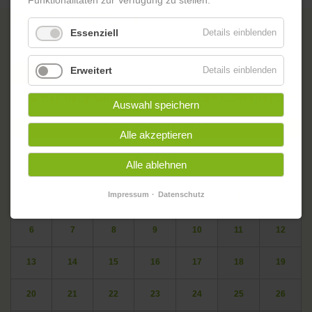
Funktionalitäten zur Verfügung zu stellen.
Dari-Sprachkurs
Essenziell
Details einblenden
Erweitert
Details einblenden
Zurück
oskar. DAS BEGEGNUNGSZENTRUM IN DER GARTENSTADT
Auswahl speichern
Veranstaltungskalender
Alle akzeptieren
<
Juli 2026
>
Alle ablehnen
ntag
enstag
ttwoch
nnerstag
eitag
mstag
nntag
Mo
Di
Mi
Do
Fr
Sa
So
Impressum
Datenschutz
1
2
3
4
5
6
7
8
9
10
11
12
13
14
15
16
17
18
19
20
21
22
23
24
25
26