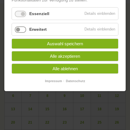
Funktionalitäten zur Verfügung zu stellen.
Deutschkurs für Dari-Sprechende
Essenziell
Details einblenden
Erweitert
Details einblenden
Zurück
oskar. DAS BEGEGNUNGSZENTRUM IN DER GARTENSTADT
Auswahl speichern
Veranstaltungskalender
Alle akzeptieren
<
Juli 2026
>
Alle ablehnen
ntag
enstag
ttwoch
nnerstag
eitag
mstag
nntag
Mo
Di
Mi
Do
Fr
Sa
So
Impressum
Datenschutz
1
2
3
4
5
6
7
8
9
10
11
12
13
14
15
16
17
18
19
20
21
22
23
24
25
26