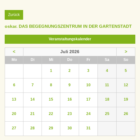
Zurück
oskar. DAS BEGEGNUNGSZENTRUM IN DER GARTENSTADT
Veranstaltungskalender
<
Juli 2026
>
ntag
enstag
ttwoch
nnerstag
eitag
mstag
nntag
Mo
Di
Mi
Do
Fr
Sa
So
1
2
3
4
5
6
7
8
9
10
11
12
13
14
15
16
17
18
19
20
21
22
23
24
25
26
27
28
29
30
31