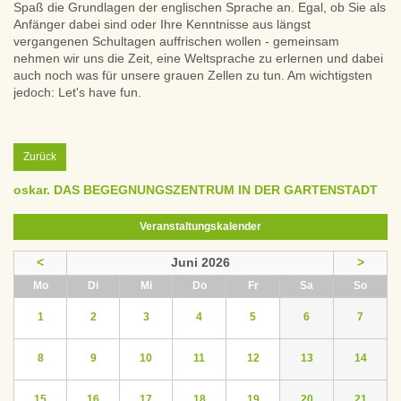
Spaß die Grundlagen der englischen Sprache an. Egal, ob Sie als
Anfänger dabei sind oder Ihre Kenntnisse aus längst
vergangenen Schultagen auffrischen wollen - gemeinsam
nehmen wir uns die Zeit, eine Weltsprache zu erlernen und dabei
auch noch was für unsere grauen Zellen zu tun. Am wichtigsten
jedoch: Let's have fun.
Zurück
oskar. DAS BEGEGNUNGSZENTRUM IN DER GARTENSTADT
Veranstaltungskalender
<
Juni 2026
>
ntag
enstag
ttwoch
nnerstag
eitag
mstag
nntag
Mo
Di
Mi
Do
Fr
Sa
So
1
2
3
4
5
6
7
8
9
10
11
12
13
14
15
16
17
18
19
20
21