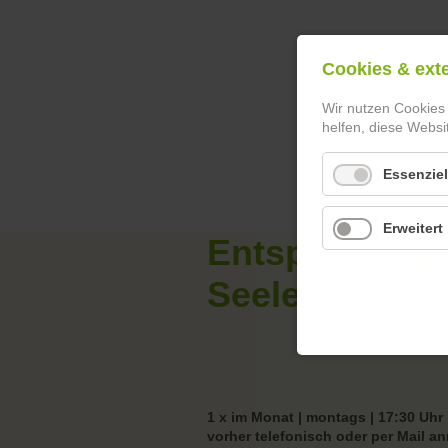
Cookies & ext
Wir nutzen Cookies
helfen, diese Websi
Essenziel
Erweitert
Entspannungs
Seele
1 x im Monat | montags | 17:30 Uhr
vorher telefonisch oder per Mail a