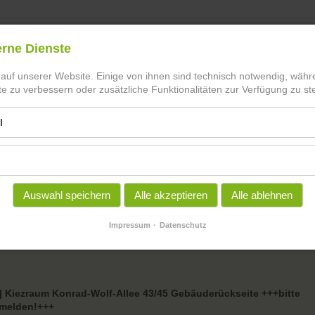
erne Dienste
 auf unserer Website. Einige von ihnen sind technisch notwendig, wäh
te zu verbessern oder zusätzliche Funktionalitäten zur Verfügung zu ste
l
techniken für Körper und
Auswahl speichern
Alle akzeptieren
Alle ablehnen
Impressum
Datenschutz
 | Kiezraum Konrad-Wolf-Allee 43/45 Gebäuderückseite +++bitte
nmelden!+++