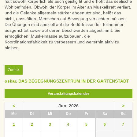
hält sowohl körperlich als auch geistig fit und erhöht das seelische
Wohlbefinden. Obwohl der Körper im Alter an Muskelkraft verliert,
und die Gelenke allgemein stärker abgenutzt sind, heißt das
nicht, dass ältere Menschen auf Bewegung verzichten müssen.
Die Übungen sind speziell auf die Bedürfnisse der Teilnehmer
ausgerichtet sowie auf deren Beschwerden abgestimmt. Sie
ermöglichen Muskelmasse aufzubauen, die
Koordinationsfähigkeit zu verbessern und weiterhin aktiv zu
bleiben.
Zurück
oskar. DAS BEGEGNUNGSZENTRUM IN DER GARTENSTADT
Veranstaltungskalender
<
Juni 2026
>
ntag
enstag
ttwoch
nnerstag
eitag
mstag
nntag
Mo
Di
Mi
Do
Fr
Sa
So
1
2
3
4
5
6
7