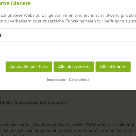
erne Dienste
 auf unserer Website. Einige von ihnen sind technisch notwendig, wäh
te zu verbessern oder zusätzliche Funktionalitäten zur Verfügung zu ste
l
Auswahl speichern
Alle akzeptieren
Alle ablehnen
ennisspiel
Impressum
Datenschutz
10:00 Uhr im oskar. Aktionsraum
schtennis vorbei. Unabhängig davon, welche Erfahrungen ihr mitbringt
e dabei seid, seid ihr jederzeit herzlich willkommen! Lernt auf diese We