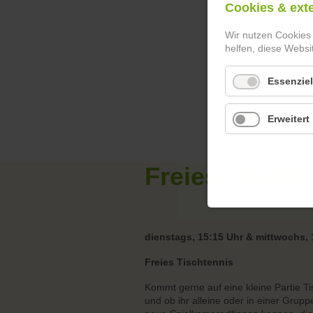
Cookies & ext
Wir nutzen Cookies
helfen, diese Websi
Essenziel
Erweitert
Freies Tischt
dienstags, 15:15 Uhr & mittwochs, 
Freies Tischtennis
Kommt gerne auf eine kleine Partie Ti
und ob ihr alleine oder in einer Grupp