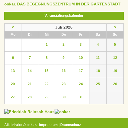
oskar. DAS BEGEGNUNGSZENTRUM IN DER GARTENSTADT
Veranstaltungskalender
<
Juli 2026
>
ntag
enstag
ttwoch
nnerstag
eitag
mstag
nntag
Mo
Di
Mi
Do
Fr
Sa
So
1
2
3
4
5
6
7
8
9
10
11
12
13
14
15
16
17
18
19
20
21
22
23
24
25
26
27
28
29
30
31
Alle Inhalte ©
oskar.
|
Impressum
|
Datenschutz