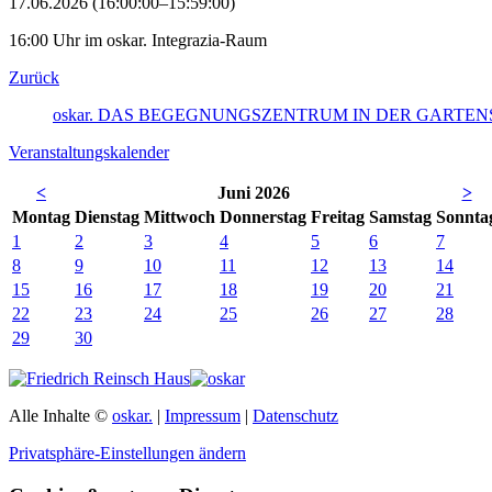
17.06.2026 (16:00:00–15:59:00)
16:00 Uhr im oskar. Integrazia-Raum
Zurück
oskar. DAS BEGEGNUNGSZENTRUM IN DER GARTE
Veranstaltungskalender
<
Juni 2026
>
Mo
ntag
Di
enstag
Mi
ttwoch
Do
nnerstag
Fr
eitag
Sa
mstag
So
nnta
1
2
3
4
5
6
7
8
9
10
11
12
13
14
15
16
17
18
19
20
21
22
23
24
25
26
27
28
29
30
Alle Inhalte ©
oskar.
|
Impressum
|
Datenschutz
Privatsphäre-Einstellungen ändern