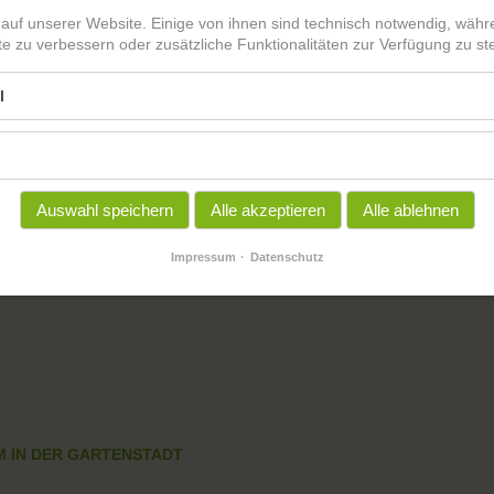
 auf unserer Website. Einige von ihnen sind technisch notwendig, wäh
te zu verbessern oder zusätzliche Funktionalitäten zur Verfügung zu ste
l
Auswahl speichern
Alle akzeptieren
Alle ablehnen
Impressum
Datenschutz
anz
M IN DER GARTENSTADT