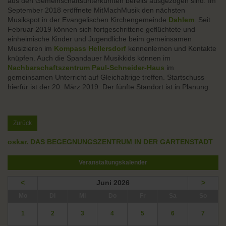
aus den Gemeinschaftsunterkünften bereits ausgezogen sind. Im
September 2018 eröffnete MitMachMusik den nächsten
Musikspot in der Evangelischen Kirchengemeinde
Dahlem
. Seit
Februar 2019 können sich fortgeschrittene geflüchtete und
einheimische Kinder und Jugendliche beim gemeinsamen
Musizieren im
Kompass Hellersdorf
kennenlernen und Kontakte
knüpfen. Auch die Spandauer Musikkids können im
Nachbarschaftszentrum Paul-Schneider-Haus
im
gemeinsamen Unterricht auf Gleichaltrige treffen. Startschuss
hierfür ist der 20. März 2019. Der fünfte Standort ist in Planung.
Zurück
oskar. DAS BEGEGNUNGSZENTRUM IN DER GARTENSTADT
Veranstaltungskalender
<
Juni 2026
>
ntag
enstag
ttwoch
nnerstag
eitag
mstag
nntag
Mo
Di
Mi
Do
Fr
Sa
So
1
2
3
4
5
6
7