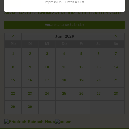
Impressum
Datenschutz
Zurück
oskar. DAS BEGEGNUNGSZENTRUM IN DER GARTENSTADT
Veranstaltungskalender
<
Juni 2026
>
ntag
enstag
ttwoch
nnerstag
eitag
mstag
nntag
Mo
Di
Mi
Do
Fr
Sa
So
1
2
3
4
5
6
7
8
9
10
11
12
13
14
15
16
17
18
19
20
21
22
23
24
25
26
27
28
29
30