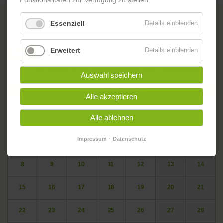
Funktionalitäten zur Verfügung zu stellen.
USE-Repair-Café
Essenziell
Details einblenden
Erweitert
Details einblenden
Zurück
oskar. DAS BEGEGNUNGSZENTRUM IN DER GARTENSTADT
Auswahl speichern
Veranstaltungskalender
Alle akzeptieren
<
Juni 2026
>
Alle ablehnen
ntag
enstag
ttwoch
nnerstag
eitag
mstag
nntag
Mo
Di
Mi
Do
Fr
Sa
So
Impressum
Datenschutz
1
2
3
4
5
6
7
8
9
10
11
12
13
14
15
16
17
18
19
20
21
22
23
24
25
26
27
28