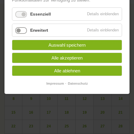
Funktionalitäten zur Verfügung zu stellen.
USE-Repair-Café
Essenziell
Details einblenden
Erweitert
Details einblenden
Zurück
oskar. DAS BEGEGNUNGSZENTRUM IN DER GARTENSTADT
Auswahl speichern
Veranstaltungskalender
Alle akzeptieren
<
Juni 2026
>
Alle ablehnen
ntag
enstag
ttwoch
nnerstag
eitag
mstag
nntag
Mo
Di
Mi
Do
Fr
Sa
So
Impressum
Datenschutz
1
2
3
4
5
6
7
8
9
10
11
12
13
14
15
16
17
18
19
20
21
22
23
24
25
26
27
28