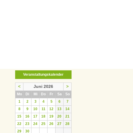
Veranstaltungskalender
<
Juni 2026
>
ntag
enstag
ttwoch
nnerstag
eitag
mstag
nntag
Mo
Di
Mi
Do
Fr
Sa
So
1
2
3
4
5
6
7
8
9
10
11
12
13
14
15
16
17
18
19
20
21
22
23
24
25
26
27
28
29
30