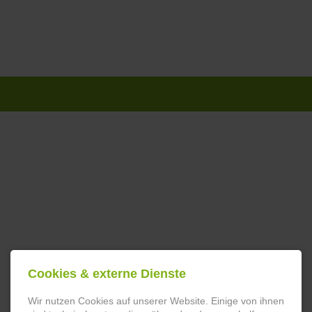
Navigation
überspringen
Cookies & externe Dienste
Wir nutzen Cookies auf unserer Website. Einige von ihnen