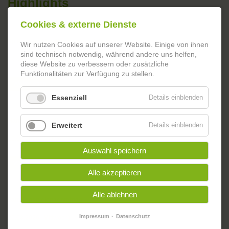
Highlights
Cookies & externe Dienste
Spieleabend für Menschen mit Autismus
Wir nutzen Cookies auf unserer Website. Einige von ihnen
sind technisch notwendig, während andere uns helfen,
19.08.2026
(Mittwoch)
diese Website zu verbessern oder zusätzliche
Funktionalitäten zur Verfügung zu stellen.
Spieleabend
Weiterlesen …
für
Essenziell
Details einblenden
Menschen
mit
Autismus
Handarbeits-Café
Erweitert
Details einblenden
19.08.2026
(Mittwoch)
Auswahl speichern
Handarbeits-
Weiterlesen …
Café
Alle akzeptieren
Alle ablehnen
Familienspielenachmittag
Impressum
Datenschutz
26.08.2026
(Mittwoch)