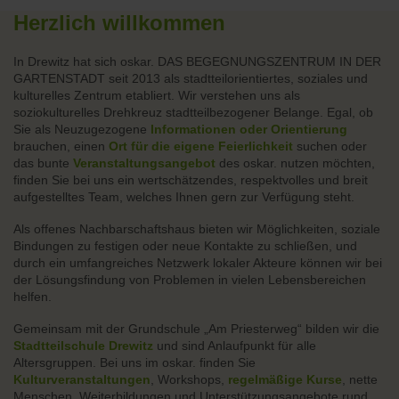
Herzlich willkommen
In Drewitz hat sich oskar. DAS BEGEGNUNGSZENTRUM IN DER
GARTENSTADT seit 2013 als stadtteilorientiertes, soziales und
kulturelles Zentrum etabliert. Wir verstehen uns als
soziokulturelles Drehkreuz stadtteilbezogener Belange. Egal, ob
Sie als Neuzugezogene
Informationen oder Orientierung
brauchen, einen
Ort für die eigene Feierlichkeit
suchen oder
das bunte
Veranstaltungsangebot
des oskar. nutzen möchten,
finden Sie bei uns ein wertschätzendes, respektvolles und breit
aufgestelltes Team, welches Ihnen gern zur Verfügung steht.
Als offenes Nachbarschaftshaus bieten wir Möglichkeiten, soziale
Bindungen zu festigen oder neue Kontakte zu schließen, und
durch ein umfangreiches Netzwerk lokaler Akteure können wir bei
der Lösungsfindung von Problemen in vielen Lebensbereichen
helfen.
Gemeinsam mit der Grundschule „Am Priesterweg“ bilden wir die
Stadtteilschule Drewitz
und sind Anlaufpunkt für alle
Altersgruppen. Bei uns im oskar. finden Sie
Kulturveranstaltungen
, Workshops,
regelmäßige Kurse
, nette
Menschen, Weiterbildungen und Unterstützungsangebote rund