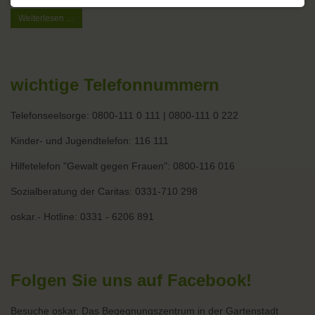
Familienspielenachmittag
Weiterlesen …
wichtige Telefonnummern
Telefonseelsorge: 0800-111 0 111 | 0800-111 0 222
Kinder- und Jugendtelefon: 116 111
Hilfetelefon "Gewalt gegen Frauen": 0800-116 016
Sozialberatung der Caritas: 0331-710 298
oskar.- Hotline: 0331 - 6206 891
Folgen Sie uns auf Facebook!
Besuche oskar. Das Begegnungszentrum in der Gartenstadt