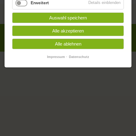
Erweitert
Details einblenden
oskar. DAS BEGEGNUNGSZENTRUM IN DER GARTENSTADT
Auswahl speichern
Alle akzeptieren
Alle Inhalte ©
oskar.
|
Impressum
|
Datenschutz
Privatsphäre-Einstellungen ändern
Alle ablehnen
Impressum
Datenschutz