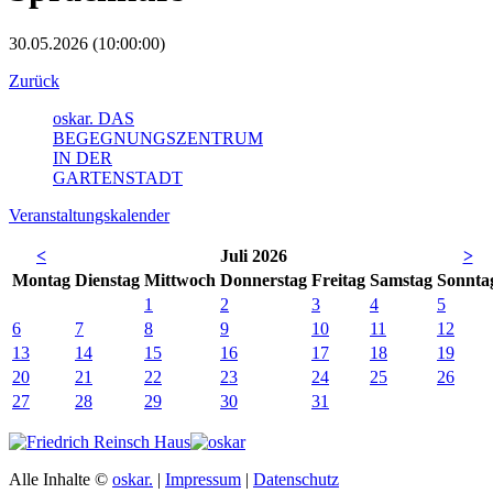
30.05.2026 (10:00:00)
Zurück
oskar. DAS
BEGEGNUNGSZENTRUM
IN DER
GARTENSTADT
Veranstaltungskalender
<
Juli 2026
>
Mo
ntag
Di
enstag
Mi
ttwoch
Do
nnerstag
Fr
eitag
Sa
mstag
So
nnta
1
2
3
4
5
6
7
8
9
10
11
12
13
14
15
16
17
18
19
20
21
22
23
24
25
26
27
28
29
30
31
Alle Inhalte ©
oskar.
|
Impressum
|
Datenschutz