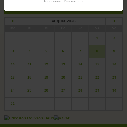
Impressum
Datenschutz
Veranstaltungskalender
<
August 2026
>
ntag
enstag
ttwoch
nnerstag
eitag
mstag
nntag
Mo
Di
Mi
Do
Fr
Sa
So
1
2
3
4
5
6
7
8
9
10
11
12
13
14
15
16
17
18
19
20
21
22
23
24
25
26
27
28
29
30
31