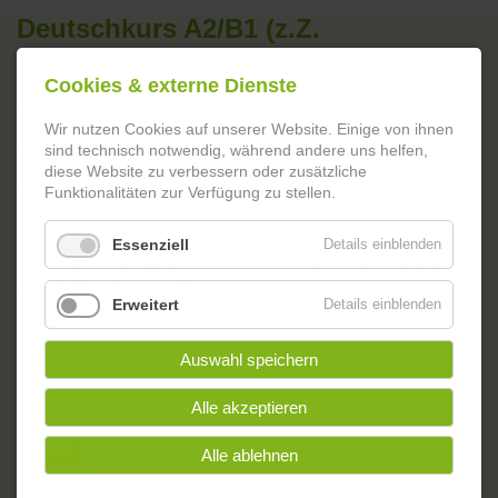
Deutschkurs A2/B1 (z.Z.
ausgebucht!)
Cookies & externe Dienste
MOMENTAN AUSGEBUCHT!
Wir nutzen Cookies auf unserer Website. Einige von ihnen
Deutschkurs A2/B1
sind technisch notwendig, während andere uns helfen,
diese Website zu verbessern oder zusätzliche
dienstags, 10:00 - 12:00 Uhr im Multimediaraum im oskar.
Funktionalitäten zur Verfügung zu stellen.
Essenziell
Details einblenden
Interessierte können sich kurz vor 10:00 Uhr bei der Kursleiterin
Pamela Kleinmann melden.
Erweitert
Details einblenden
Auswahl speichern
Alle akzeptieren
Zurück
Alle ablehnen
oskar. DAS BEGEGNUNGSZENTRUM IN DER GARTENSTADT