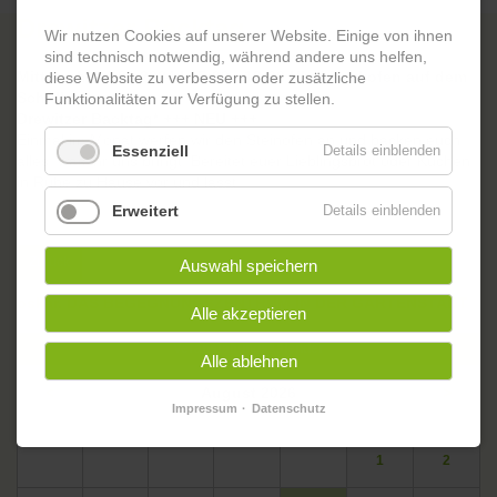
Drewitzer Backtag
Wir nutzen Cookies auf unserer Website. Einige von ihnen
sind technisch notwendig, während andere uns helfen,
Mittwoch, 24.01.2024 | 15:00 - 18:00 Uhr | Backofen auf dem
diese Website zu verbessern oder zusätzliche
Schulhof
Funktionalitäten zur Verfügung zu stellen.
Drewitzer Backtag* +++ NEU +++
Einmal im Monat werfen wir den Steinofen an und backen euch
Essenziell
Details einblenden
alles, was ihr uns bringt. Bereitet euer Lieblingsbrot oder Kuchen
in Ruhe zu Hause vor und lasst
Erweitert
Details einblenden
Zurück
Auswahl speichern
oskar. DAS BEGEGNUNGSZENTRUM IN DER GARTENSTADT
Alle akzeptieren
Veranstaltungskalender
Alle ablehnen
<
August 2026
>
Impressum
Datenschutz
ntag
enstag
ttwoch
nnerstag
eitag
mstag
nntag
Mo
Di
Mi
Do
Fr
Sa
So
1
2