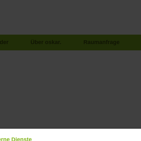
der
Über oskar.
Raumanfrage
erne Dienste