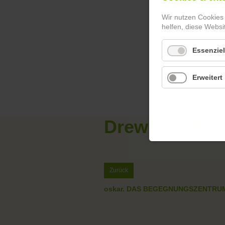
Wir nutzen Cookies
helfen, diese Websi
Essenziel
Erweitert
Drewitzer Film
Zurück
oskar. DAS BEGEGNUNGSZENTRU