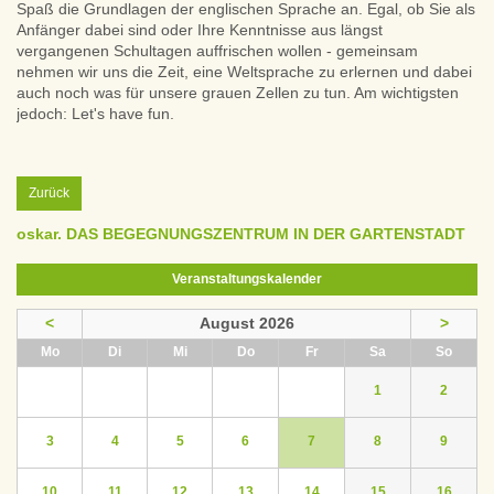
Spaß die Grundlagen der englischen Sprache an. Egal, ob Sie als
Anfänger dabei sind oder Ihre Kenntnisse aus längst
vergangenen Schultagen auffrischen wollen - gemeinsam
nehmen wir uns die Zeit, eine Weltsprache zu erlernen und dabei
auch noch was für unsere grauen Zellen zu tun. Am wichtigsten
jedoch: Let's have fun.
Zurück
oskar. DAS BEGEGNUNGSZENTRUM IN DER GARTENSTADT
Veranstaltungskalender
<
August 2026
>
ntag
enstag
ttwoch
nnerstag
eitag
mstag
nntag
Mo
Di
Mi
Do
Fr
Sa
So
1
2
3
4
5
6
7
8
9
10
11
12
13
14
15
16