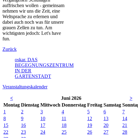
auffrischen wollen - gemeinsam
nehmen wir uns die Zeit, eine
Weltsprache zu erlernen und
dabei auch noch was für unsere
grauen Zellen zu tun. Am
wichtigsten jedoch: Let's have
fun.
Zurück
oskar. DAS
BEGEGNUNGSZENTRUM
IN DER
GARTENSTADT
Veranstaltungskalender
<
Juni 2026
>
Mo
ntag
Di
enstag
Mi
ttwoch
Do
nnerstag
Fr
eitag
Sa
mstag
So
nnta
1
2
3
4
5
6
7
8
9
10
11
12
13
14
15
16
17
18
19
20
21
22
23
24
25
26
27
28