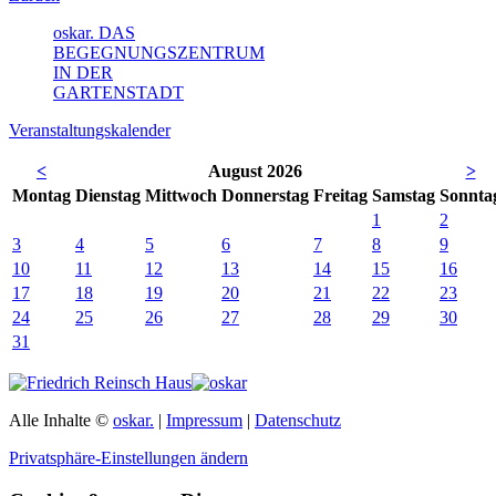
oskar. DAS
BEGEGNUNGSZENTRUM
IN DER
GARTENSTADT
Veranstaltungskalender
<
August 2026
>
Mo
ntag
Di
enstag
Mi
ttwoch
Do
nnerstag
Fr
eitag
Sa
mstag
So
nnta
1
2
3
4
5
6
7
8
9
10
11
12
13
14
15
16
17
18
19
20
21
22
23
24
25
26
27
28
29
30
31
Alle Inhalte ©
oskar.
|
Impressum
|
Datenschutz
Privatsphäre-Einstellungen ändern