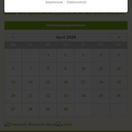
Impressum
Datenschutz
Zurück
oskar. DAS BEGEGNUNGSZENTRUM IN DER GARTENSTADT
Veranstaltungskalender
<
April 2026
>
ntag
enstag
ttwoch
nnerstag
eitag
mstag
nntag
Mo
Di
Mi
Do
Fr
Sa
So
1
2
3
4
5
6
7
8
9
10
11
12
13
14
15
16
17
18
19
20
21
22
23
24
25
26
27
28
29
30