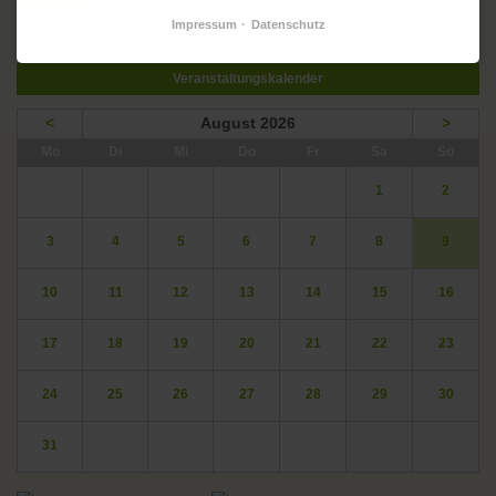
Impressum
Datenschutz
oskar. DAS BEGEGNUNGSZENTRUM IN DER GARTENSTADT
Veranstaltungskalender
<
August 2026
>
ntag
enstag
ttwoch
nnerstag
eitag
mstag
nntag
Mo
Di
Mi
Do
Fr
Sa
So
1
2
3
4
5
6
7
8
9
10
11
12
13
14
15
16
17
18
19
20
21
22
23
24
25
26
27
28
29
30
31