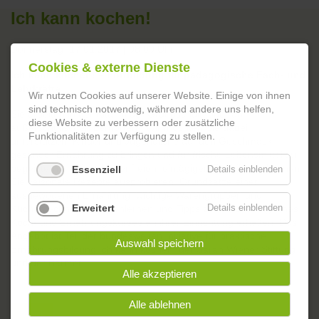
Ich kann kochen!
Donnerstag, 17.01.2017 | 08:00 Uhr
Cookies & externe Dienste
Ich kann kochen! – Fortbildung für pädagogische Fach- und
Lehrkräfte
Wir nutzen Cookies auf unserer Website. Einige von ihnen
sind technisch notwendig, während andere uns helfen,
Sie arbeiten in der Kita, in der Grundschule oder an
diese Website zu verbessern oder zusätzliche
außerschulischen Lernorten? Wir möchten Sie dabei
Funktionalitäten zur Verfügung zu stellen.
unterstützen, Kinder und Jugendliche auf den Geschmack
gesunder Ernährung zu bringen und für frische Lebensmittel zu
begeistern. In einer kostenfreien, eintägigen Fortbildung können
Essenziell
Details einblenden
Sie saisonale Rezepte ausprobieren, Grundsätze einer
ausgewogenen Ernährung, wichtige Warengruppen und
Erweitert
Details einblenden
Küchentechniken kennenlernen und Tipps zur Umsetzung eines
Koch- und Ernährungskurses an ihrer Einrichtung erhalten. Das
Angebot ist Teil der bundesweiten Initiative für praktische
Auswahl speichern
Ernährungsbildung Ich kann kochen! der Sarah Wiener Stiftung
und der Barmer.
Alle akzeptieren
Alle ablehnen
Zurück