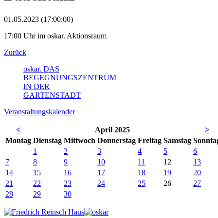
01.05.2023 (17:00:00)
17:00 Uhr im oskar. Aktionsraum
Zurück
oskar. DAS
BEGEGNUNGSZENTRUM
IN DER
GARTENSTADT
Veranstaltungskalender
<
April 2025
>
Mo
ntag
Di
enstag
Mi
ttwoch
Do
nnerstag
Fr
eitag
Sa
mstag
So
nnta
1
2
3
4
5
6
7
8
9
10
11
12
13
14
15
16
17
18
19
20
21
22
23
24
25
26
27
28
29
30