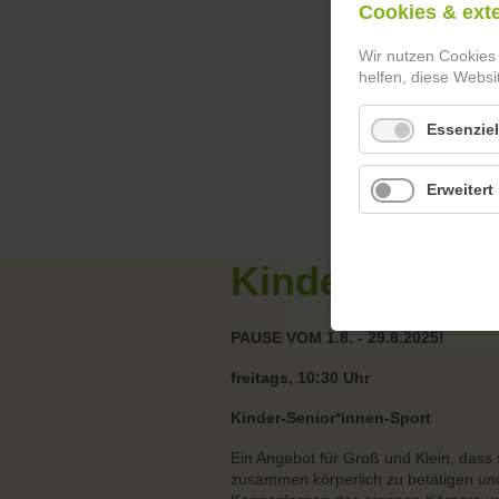
Cookies & ext
Wir nutzen Cookies
helfen, diese Websi
Essenziel
Erweitert
Kinder-Senior
PAUSE VOM 1.8. - 29.8.2025!
freitags, 10:30 Uhr
Kinder-Senior*innen-Sport
Ein Angebot für Groß und Klein, dass 
zusammen körperlich zu betätigen un