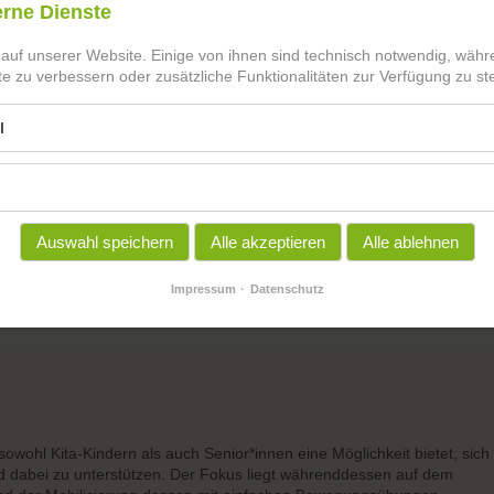
erne Dienste
 auf unserer Website. Einige von ihnen sind technisch notwendig, wäh
te zu verbessern oder zusätzliche Funktionalitäten zur Verfügung zu ste
l
Auswahl speichern
Alle akzeptieren
Alle ablehnen
*innen-Sport
Impressum
Datenschutz
sowohl Kita-Kindern als auch Senior*innen eine Möglichkeit bietet, sich
d dabei zu unterstützen. Der Fokus liegt währenddessen auf dem