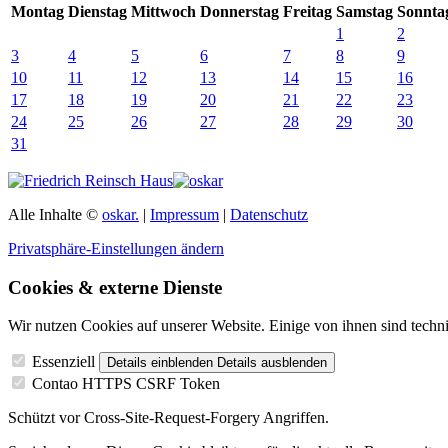
Mo
ntag
Di
enstag
Mi
ttwoch
Do
nnerstag
Fr
eitag
Sa
mstag
So
nnta
1
2
3
4
5
6
7
8
9
10
11
12
13
14
15
16
17
18
19
20
21
22
23
24
25
26
27
28
29
30
31
Alle Inhalte ©
oskar.
|
Impressum
|
Datenschutz
Privatsphäre-Einstellungen ändern
Cookies & externe Dienste
Wir nutzen Cookies auf unserer Website. Einige von ihnen sind techni
Essenziell
Details einblenden
Details ausblenden
Contao HTTPS CSRF Token
Schützt vor Cross-Site-Request-Forgery Angriffen.