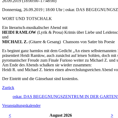
26.09.2019 (18:00:00–17:48:00)
Donnerstag, 26.09.2019 | 18:00 Uhr | oskar. DAS BEGEGNUNGSZE
WORT UND TOTSCHALK
Ein literarisch-musikalischer Abend mit
HEIDI RAMLOW
(Lyrik & Prosa) Krimis über Liebe und Leidensc
und
MICHAEL Z.
(Gitarre & Gesang) Chansons von Satire bis Poesie
Es beginnt ganz harmlos mit dem Gedicht „An einen selbsternannten 
präsentiert Heidi Ramlow, auch zunächst auf leisen Sohlen, doch mit
pyromanischer Freude zum Finale Furioso weiter zu Michael Z. und 
Am Ende des Abends schalken sie wieder zusammen:
Heidi R. und Michael Z. bieten einen abwechslungsreichen Abend vo
Der Eintritt und die Gänsehaut sind kostenlos.
Zurück
oskar. DAS BEGEGNUNGSZENTRUM IN DER GARTE
Veranstaltungskalender
<
August 2026
>