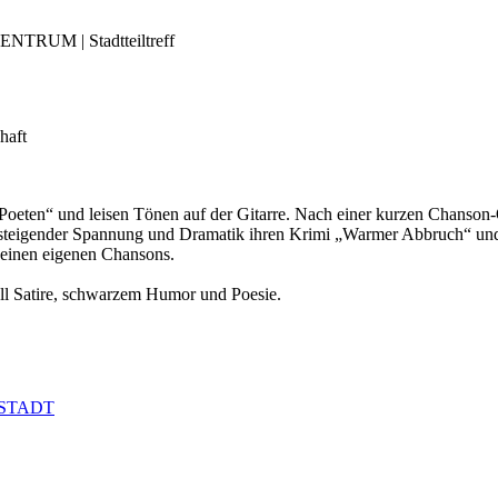
NTRUM | Stadtteiltreff
haft
Poeten“ und leisen Tönen auf der Gitarre. Nach einer kurzen Chanson
 steigender Spannung und Dramatik ihren Krimi „Warmer Abbruch“ und le
seinen eigenen Chansons.
ll Satire, schwarzem Humor und Poesie.
NSTADT