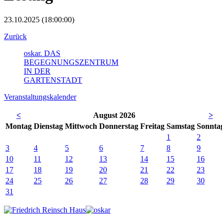
23.10.2025 (18:00:00)
Zurück
oskar. DAS
BEGEGNUNGSZENTRUM
IN DER
GARTENSTADT
Veranstaltungskalender
<
August 2026
>
Mo
ntag
Di
enstag
Mi
ttwoch
Do
nnerstag
Fr
eitag
Sa
mstag
So
nnta
1
2
3
4
5
6
7
8
9
10
11
12
13
14
15
16
17
18
19
20
21
22
23
24
25
26
27
28
29
30
31