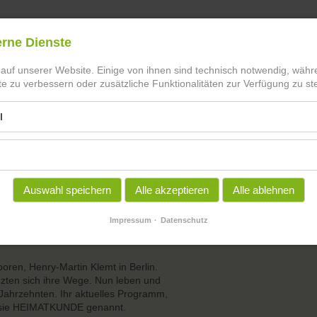
erne Dienste
 auf unserer Website. Einige von ihnen sind technisch notwendig, wäh
te zu verbessern oder zusätzliche Funktionalitäten zur Verfügung zu ste
l
Lesung "Heimatliebe"
Auswahl speichern
Alle akzeptieren
Alle ablehnen
Stadtteiltreff im oskar.
Impressum
Datenschutz
e“*
oren, Henry-Martin Klemt in Berlin.
uzten sich ihre Wege. Nun leben und
r Jahrzehnten. Ihr aktuelles Programm,
n sie HEIMATKUNDE genannt.