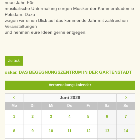
neue Jahr. Für
musikalische Untermalung sorgen Musiker der Kammerakademie
Potsdam. Dazu
wagen wir einen Blick auf das kommende Jahr mit zahlreichen
Veranstaltungen
und nehmen eure Ideen gerne entgegen.
Zurück
oskar. DAS BEGEGNUNGSZENTRUM IN DER GARTENSTADT
Veranstaltungskalender
<
Juni 2026
>
ntag
enstag
ttwoch
nnerstag
eitag
mstag
nntag
Mo
Di
Mi
Do
Fr
Sa
So
1
2
3
4
5
6
7
8
9
10
11
12
13
14