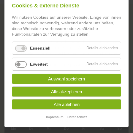
Cookies & externe Dienste
Osterfeuer
Wir nutzen Cookies auf unserer Website. Einige von ihnen
Donnerstag, 06.04.2023 | 15:00 Uhr | Wendeschleife
sind technisch notwendig, während andere uns helfen,
diese Website zu verbessern oder zusätzliche
Ab in die Eier! Osterfeuer mit Livemusik*
Funktionalitäten zur Verfügung zu stellen.
Der Osterhase ist nicht mehr weit und wir heizen ihm nach einem
kalten Winter schon etwas ein. Auf der Wendeschleife treffen wir
Essenziell
Details einblenden
uns mit Bastelaktionen zu Stockbrot am Feuer. Musikalische
Klänge
Erweitert
Details einblenden
werden für Gemütlichkeit und eine passende Atmosphäre sorgen.
Auswahl speichern
Zurück
Alle akzeptieren
oskar. DAS BEGEGNUNGSZENTRUM IN DER GARTENSTADT
Alle ablehnen
Veranstaltungskalender
Impressum
Datenschutz
<
August 2026
>
ntag
enstag
ttwoch
nnerstag
eitag
mstag
nntag
Mo
Di
Mi
Do
Fr
Sa
So