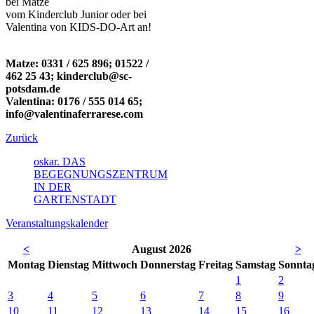
bei Matze
vom Kinderclub Junior oder bei
Valentina von KIDS-DO-Art an!
Matze: 0331 / 625 896; 01522 /
462 25 43; kinderclub@sc-
potsdam.de
Valentina: 0176 / 555 014 65;
info@valentinaferrarese.com
Zurück
oskar. DAS
BEGEGNUNGSZENTRUM
IN DER
GARTENSTADT
Veranstaltungskalender
<
August 2026
>
Mo
ntag
Di
enstag
Mi
ttwoch
Do
nnerstag
Fr
eitag
Sa
mstag
So
nnta
1
2
3
4
5
6
7
8
9
10
11
12
13
14
15
16