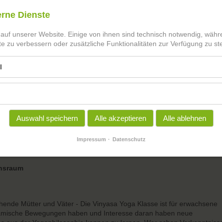
erne Dienste
 auf unserer Website. Einige von ihnen sind technisch notwendig, wäh
te zu verbessern oder zusätzliche Funktionalitäten zur Verfügung zu ste
l
Auswahl speichern
Alle akzeptieren
Alle ablehnen
 im Alltag
Impressum
Datenschutz
onsraum
hende Mütter und Väter - Die Vinyasa Yoga Klasse ist für erwachsene
namische Bewegungen haben und Interesse daran haben neue