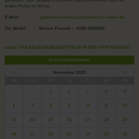
garantiert, zum Beispiel in unserem Beisammensein nach der
ersten Probe im Monat.
E-Mail:
generationenchor.potsdam@t-online.de
Tel. Mobil: Marion Freund – 0160 3052697
oskar. DAS BEGEGNUNGSZENTRUM IN DER GARTENSTADT
Veranstaltungskalender
<
November 2023
>
ntag
enstag
ttwoch
nnerstag
eitag
mstag
nntag
Mo
Di
Mi
Do
Fr
Sa
So
1
2
3
4
5
6
7
8
9
10
11
12
13
14
15
16
17
18
19
20
21
22
23
24
25
26