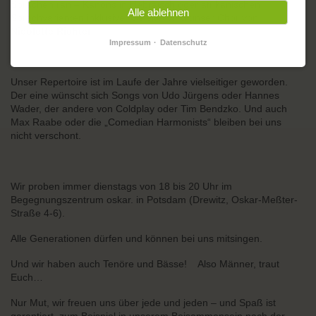
Sprachen ran – Kanons in Hebräisch oder afrikanischen
Alle ablehnen
Sprachvarianten inklusive. Geleitet wird unser Chor von
Nicolette Richter
.
Impressum
Datenschutz
Unser Repertoire ist im Laufe der Jahre vielseitiger geworden.
Der eine wünscht sich Songs von Udo Jürgens oder Hannes
Wader, der andere von Coldplay oder Tim Bendzko. Und auch
Max Raabe oder die „Comedian Harmonists“ bleiben bei uns
nicht verschont.
Wir proben immer dienstags von 18 bis 20 Uhr im
Begegnungszentrum oskar. in Potsdam (Drewitz, Oskar-Meßter-
Straße 4-6).
Alle Generationen dürfen und können bei uns mitsingen.
Und wir haben auch Tenöre und Bässe! Also Männer, traut
Euch…
Nur Mut, wir freuen uns über jede und jeden – und Spaß ist