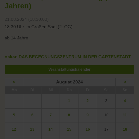
Jahren)
21.08.2024 (18:30:00)
18:30 Uhr im Großen Saal (2. OG)
ab 14 Jahre
oskar. DAS BEGEGNUNGSZENTRUM IN DER GARTENSTADT
Veranstaltungskalender
<
August 2024
>
ntag
enstag
ttwoch
nnerstag
eitag
mstag
nntag
Mo
Di
Mi
Do
Fr
Sa
So
1
2
3
4
5
6
7
8
9
10
11
12
13
14
15
16
17
18