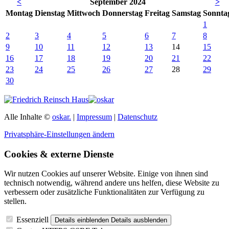
<
September 2024
>
Mo
ntag
Di
enstag
Mi
ttwoch
Do
nnerstag
Fr
eitag
Sa
mstag
So
nnta
1
2
3
4
5
6
7
8
9
10
11
12
13
14
15
16
17
18
19
20
21
22
23
24
25
26
27
28
29
30
Alle Inhalte ©
oskar.
|
Impressum
|
Datenschutz
Privatsphäre-Einstellungen ändern
Cookies & externe Dienste
Wir nutzen Cookies auf unserer Website. Einige von ihnen sind
technisch notwendig, während andere uns helfen, diese Website zu
verbessern oder zusätzliche Funktionalitäten zur Verfügung zu
stellen.
Essenziell
Details einblenden
Details ausblenden