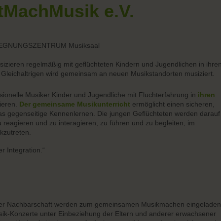
tMachMusik e.V.
 BEGEGNUNGSZENTRUM Musiksaal
sizieren regelmäßig mit geflüchteten Kindern und Jugendlichen in ihre
 Gleichaltrigen wird gemeinsam an neuen Musikstandorten musiziert.
onelle Musiker Kinder und Jugendliche mit Fluchterfahrung in
ihren
ieren.
Der gemeinsame Musikunterricht
ermöglicht einen sicheren,
as gegenseitige Kennenlernen. Die jungen Geflüchteten werden darauf
zu reagieren und zu interagieren, zu führen und zu begleiten, im
kzutreten.
er Integration.“
der Nachbarschaft werden zum gemeinsamen Musikmachen eingeladen
ik-Konzerte unter Einbeziehung der Eltern und anderer erwachsener