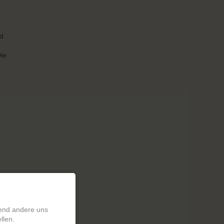
nd
ie
rend andere uns
llen.