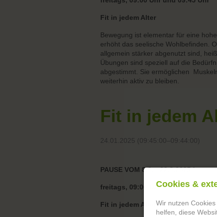
freitags, 09:00 Uhr und 09:45 Uhr
Fit in jedem Alter
Bewegung ist elementar für eine hohe L
erhöht das seelische Wohlbefinden. Ob
allgemein stärker abgenutzt sind, he
Übungen sind speziell auf die Bedürf
abgestimmt. Sie ermöglichen Muskelm
weiterhin aktiv zu bleiben.
Fit in jedem A
24.01.2025 (09:45:00–09:44:00)
PAUSE VOM 8.8. - 22.8.2025 !
Cookies & ext
freitags, 09:00 Uhr und 09:45 Uhr
Wir nutzen Cookies
Fit in jedem Alter
helfen, diese Websi