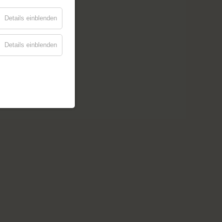
nd
Details einblenden
ie
Details einblenden