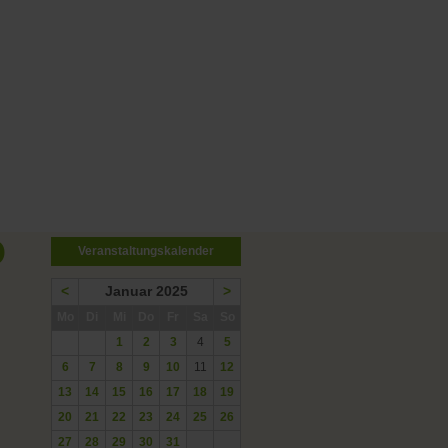
O
Veranstaltungskalender
<
Januar 2025
>
ntag
enstag
ttwoch
nnerstag
eitag
mstag
nntag
Mo
Di
Mi
Do
Fr
Sa
So
1
2
3
4
5
6
7
8
9
10
11
12
13
14
15
16
17
18
19
20
21
22
23
24
25
26
27
28
29
30
31