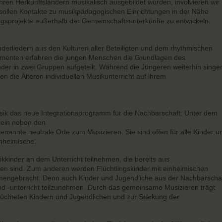
n ihren Herkunftsländern musikalisch ausgebildet wurden, involvieren wir
g sollen Kontakte zu musikpädagogischen Einrichtungen in der Nähe
sprojekte außerhalb der Gemeinschaftsunterkünfte zu entwickeln.
erliedern aus den Kulturen aller Beteiligten und dem rhythmischen
umenten erfahren die jungen Menschen die Grundlagen des
er in zwei Gruppen aufgeteilt. Während die Jüngeren weiterhin singe
en die Älteren individuellen Musikunterricht auf ihrem
sik das neue Integrationsprogramm für die Nachbarschaft: Unter dem
erein neben den
nannte neutrale Orte zum Musizieren. Sie sind offen für alle Kinder u
inheimische.
kinder an dem Unterricht teilnehmen, die bereits aus
n sind. Zum anderen werden Flüchtlingskinder mit einheimischen
mengebracht. Denn auch Kinder und Jugendliche aus der Nachbarscha
d -unterricht teilzunehmen. Durch das gemeinsame Musizieren trägt
lüchteten Kindern und Jugendlichen und zur Stärkung der