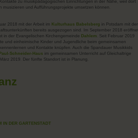
s Kontakte zu musikpädagogischen Einrichtungen in der Nähe, weil dort
n musizieren und Aufführungsprojekte umsetzen können.
ruar 2018 mit der Arbeit im
Kulturhaus Babelsberg
in Potsdam mit de
aftsunterkünften bereits ausgezogen sind. Im September 2018 eröffne
t in der Evangelischen Kirchengemeinde
Dahlem
. Seit Februar 2019
htete und einheimische Kinder und Jugendliche beim gemeinsamen
kennenlernen und Kontakte knüpfen. Auch die Spandauer Musikkids
Paul-Schneider-Haus
im gemeinsamen Unterricht auf Gleichaltrige
. März 2019. Der fünfte Standort ist in Planung.
anz
M IN DER GARTENSTADT