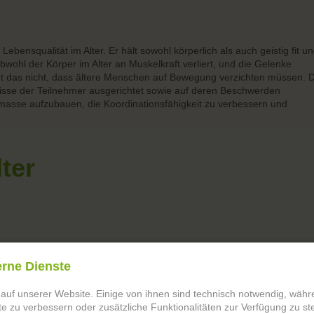
ebensqualität im Alter. Er hält sowohl körperlich als auch geistig fit u
wohl der Körper im Alter an Muskelkraft verliert, und die Gelenke
ißt das nicht, dass ältere Menschen auf Bewegung verzichten müssen. D
nisse der Teilnehmer ausgerichtet sowie auf deren Beschwerden
asse aufzubauen, die Koordinationsfähigkeit zu verbessern und
lter
erne Dienste
 auf unserer Website. Einige von ihnen sind technisch notwendig, wäh
te zu verbessern oder zusätzliche Funktionalitäten zur Verfügung zu ste