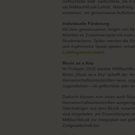
Geflüchteter statt. Geflüchtete, die i
als MitMachMusik-Lehrer. Mittelfristi
entstehen, um gemeinsame Aufführung
Individuelle Förderung
Mit dem gemeinsamen Singen von Kind
Arbeiten im Zusammenspiel mit Instr
Musikmachens. Später werden die Kind
und rhythmische Spiele spielen, erhalt
Lieblingsinstrument.
Music as a Key
Im Frühjahr 2018 startete MitMachMu
Motto „Music as a Key“ schafft der V
Gemeinschaftsunterkünften neue, soge
Jugendlichen – ob geflüchtete oder e
Dadurch können zum einen auch Musik
Gemeinschaftsunterkünften ausgezoge
Gleichaltrigen aus dem Bezirk zusam
sind eingeladen, am Ensemblespiel un
MitMachMusik zur Integration von gef
Zivilgesellschaft bei.