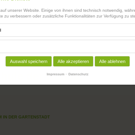
 auf unserer Website. Einige von ihnen sind technisch notwendig, wäh
te zu verbessern oder zusätzliche Funktionalitäten zur Verfügung zu ste
l
Auswahl speichern
Alle akzeptieren
Alle ablehnen
chule der Künste
Impressum
Datenschutz
M IN DER GARTENSTADT