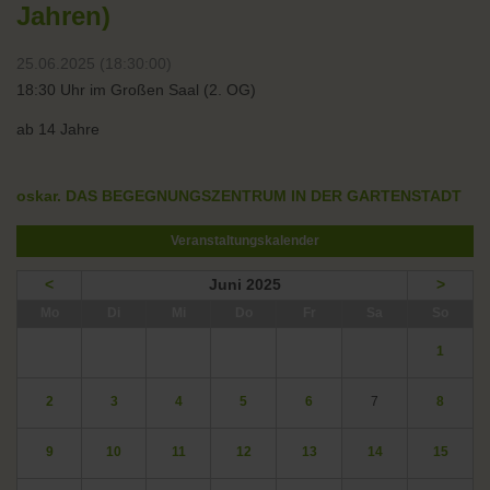
Jahren)
25.06.2025 (18:30:00)
18:30 Uhr im Großen Saal (2. OG)
ab 14 Jahre
oskar. DAS BEGEGNUNGSZENTRUM IN DER GARTENSTADT
Veranstaltungskalender
<
Juni 2025
>
ntag
enstag
ttwoch
nnerstag
eitag
mstag
nntag
Mo
Di
Mi
Do
Fr
Sa
So
1
2
3
4
5
6
7
8
9
10
11
12
13
14
15