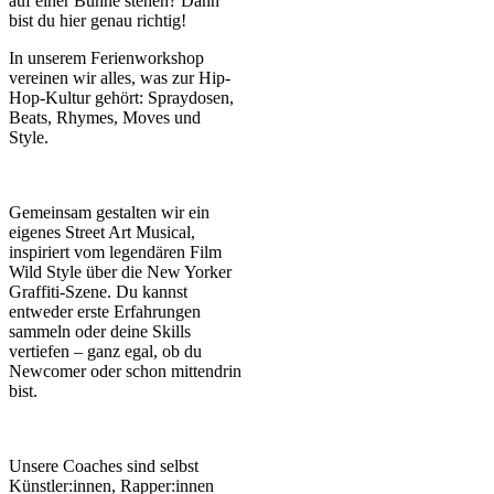
auf einer Bühne stehen? Dann
bist du hier genau richtig!
In unserem Ferienworkshop
vereinen wir alles, was zur Hip-
Hop-Kultur gehört: Spraydosen,
Beats, Rhymes, Moves und
Style.
Gemeinsam gestalten wir ein
eigenes Street Art Musical,
inspiriert vom legendären Film
Wild Style über die New Yorker
Graffiti-Szene. Du kannst
entweder erste Erfahrungen
sammeln oder deine Skills
vertiefen – ganz egal, ob du
Newcomer oder schon mittendrin
bist.
Unsere Coaches sind selbst
Künstler:innen, Rapper:innen