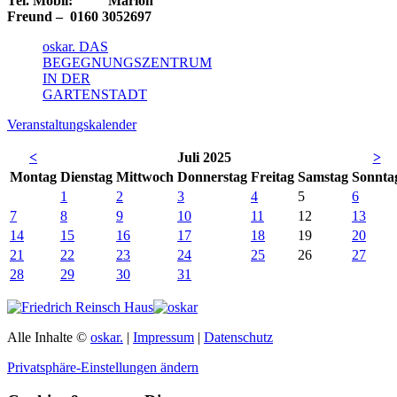
Tel. Mobil: Marion
Freund – 0160 3052697
oskar. DAS
BEGEGNUNGSZENTRUM
IN DER
GARTENSTADT
Veranstaltungskalender
<
Juli 2025
>
Mo
ntag
Di
enstag
Mi
ttwoch
Do
nnerstag
Fr
eitag
Sa
mstag
So
nnta
1
2
3
4
5
6
7
8
9
10
11
12
13
14
15
16
17
18
19
20
21
22
23
24
25
26
27
28
29
30
31
Alle Inhalte ©
oskar.
|
Impressum
|
Datenschutz
Privatsphäre-Einstellungen ändern