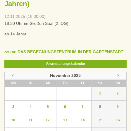
Jahren)
12.11.2025 (18:30:00)
18:30 Uhr im Großen Saal (2. OG)
ab 14 Jahre
oskar. DAS BEGEGNUNGSZENTRUM IN DER GARTENSTADT
Veranstaltungskalender
<
November 2025
>
ntag
enstag
ttwoch
nnerstag
eitag
mstag
nntag
Mo
Di
Mi
Do
Fr
Sa
So
1
2
3
4
5
6
7
8
9
10
11
12
13
14
15
16