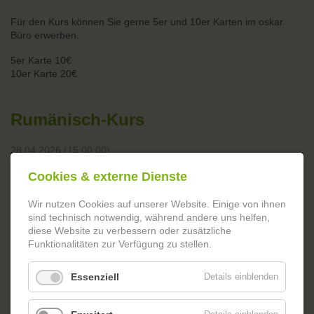
Für den Kurs können Sie gerne 5er und 10er Karten im oskar.
Büro erwerben.
5er Karte 10€
10er Karte 20€
Rumänisch-Kurs
28.04.2026 (15:00:00)
dienstags, 15:00 Uhr im Kiezraum (Konrad-Wolf-Allee 34/45
Cookies & externe Dienste
Rückseite)
Wir nutzen Cookies auf unserer Website. Einige von ihnen
sind technisch notwendig, während andere uns helfen,
Freies Tischtennisspiel
diese Website zu verbessern oder zusätzliche
Funktionalitäten zur Verfügung zu stellen.
28.04.2026 (15:15:00)
Essenziell
Details einblenden
dienstags, 15:15 Uhr & mittwochs, 09:00 Uhr im oskar.
Aktionsraum