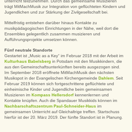
unterricht teilzunehmen. Durch das gemeinsame Musizieren
trägt MitMachMusik zur Integration von geflüchteten Kindern und
Jugendlichen und zur Stärkung der Zivilgesellschaft bei.
Mittelfristig entstehen darüber hinaus Kontakte zu
musikpädagogischen Einrichtungen in der Nähe, weil dort die
Ensembles gelegentlich zusammen musizieren und
Aufführungsprojekte umsetzen können.
Fünf neutrale Standorte
Gestartet ist „Music as a Key“ im Februar 2018 mit der Arbeit im
Kulturhaus Babelsberg
in Potsdam mit den Musikkindern, die
aus den Gemeinschaftsunterkünften bereits ausgezogen sind.
Im September 2018 eröffnete MitMachMusik den nächsten
Musikspot in der Evangelischen Kirchengemeinde
Dahlem
. Seit
Februar 2019 können sich fortgeschrittene geflüchtete und
einheimische Kinder und Jugendliche beim gemeinsamen
Musizieren im
Kompass Hellersdorf
kennenlernen und
Kontakte knüpfen. Auch die Spandauer Musikkids können im
Nachbarschaftszentrum Paul-Schneider-Haus
im
gemeinsamen Unterricht auf Gleichaltrige treffen. Startschuss
hierfür ist der 20. März 2019. Der fünfte Standort ist in Planung.