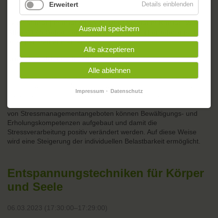
Erweitert
Details einblenden
1x im Monat | montags | 16:30 Uhr | Kiezraum Konrad-Wolf-
Auswahl speichern
Allee 43/45 Gebäuderückseite +++bitte vorher telefonisch
oder per Mail anmelden!+++
Alle akzeptieren
Stressbewältigung im Alltag
Alle ablehnen
Das Stressbewältigungsangebot umfasst Methoden, die das
Gleichgewicht eines Menschen wieder herstellen sollen. Es zielt
Impressum
Datenschutz
darauf ab, psychisch belastenden Stress zu reduzieren oder
sogar komplett abzubauen. Durch ein gezieltes Training in Form
von Stressmanagementangeboten können Bewältigungs- und
Erholungskompetenzen aufgebaut und damit die
Stressverarbeitung positiv verändert werden. Auf diese Weise
wird eine Steigerung der individuellen Belastbarkeit ermöglicht.
Entspannungstechniken für Körper
und Seele
06.03.2023 (17:30:00–17:29:00)